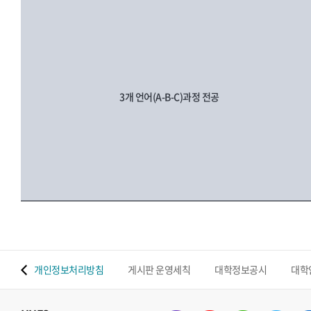
3개 언어(A-B-C)과정 전공
 맵
개인정보처리방침
게시판 운영세칙
대학정보공시
대학