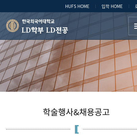
HUFS HOME
입학 HOME
LD학부 LD전공
학술행사&채용공고