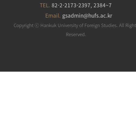
TEL.
82-2-2173-2397, 2384~7
Email.
gsadmin@hufs.ac.kr
Copyright ⓒ Hankuk University of Foreign Studies. All Righ
Reserved.