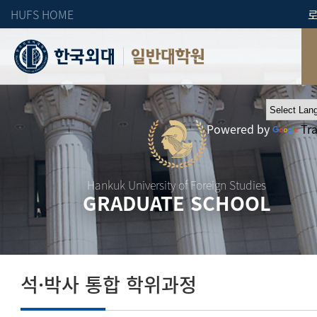
HUFS HOME
일반대학원
Powered by
Tr
Hankuk University of Foreign Studies
GRADUATE SCHOOL
석·박사 통합 학위과정