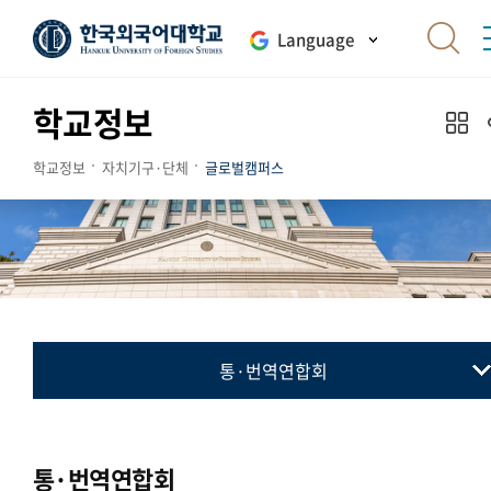
Language
학교정보
학교정보
자치기구·단체
글로벌캠퍼스
통·번역연합회
총학생회
동아리연합회
통·번역연합회
통·번역연합회