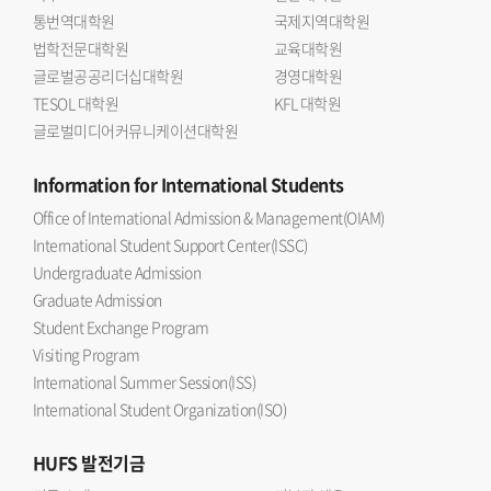
통번역대학원
국제지역대학원
법학전문대학원
교육대학원
글로벌공공리더십대학원
경영대학원
TESOL 대학원
KFL 대학원
글로벌미디어커뮤니케이션대학원
Information
for International Students
Office of International Admission & Management(OIAM)
International Student Support Center(ISSC)
Undergraduate Admission
Graduate Admission
Student Exchange Program
Visiting Program
International Summer Session(ISS)
International Student Organization(ISO)
HUFS
발전기금