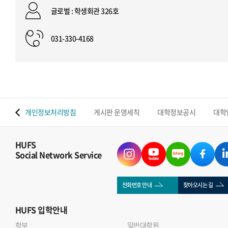
글로벌 : 학생회관 326호
031-330-4168
 맵
개인정보처리방침
게시판 운영세칙
대학정보공시
대학
HUFS
Social Network Service
전화번호 안내
찾아오시는 길
HUFS
입학안내
학부
일반대학원