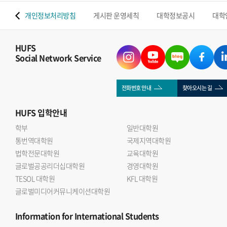
 맵
개인정보처리방침
게시판 운영세칙
대학정보공시
대학
HUFS
Social Network Service
전화번호 안내
찾아오시는 길
HUFS
입학안내
학부
일반대학원
통번역대학원
국제지역대학원
법학전문대학원
교육대학원
글로벌공공리더십대학원
경영대학원
TESOL 대학원
KFL 대학원
글로벌미디어커뮤니케이션대학원
Information
for International Students