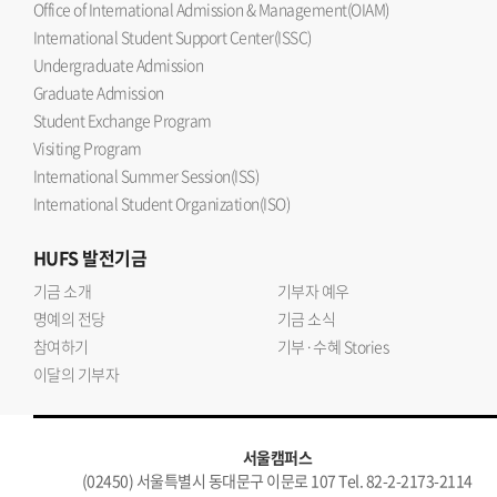
Office of International Admission & Management(OIAM)
International Student Support Center(ISSC)
Undergraduate Admission
Graduate Admission
Student Exchange Program
Visiting Program
International Summer Session(ISS)
International Student Organization(ISO)
HUFS
발전기금
기금 소개
기부자 예우
명예의 전당
기금 소식
참여하기
기부·수혜 Stories
이달의 기부자
서울캠퍼스
(02450) 서울특별시 동대문구 이문로 107 Tel. 82-2-2173-2114