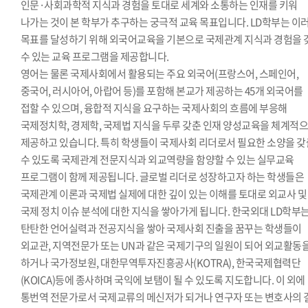
인문·사회과학적 지식과 경험을 토대로 세계와 소통하는 인재를 키워
나가는 것이 본 학부가 추구하는 궁극적 교육 목표입니다. LD학부는 이
목표를 달성하기 위해 외국어교육을 기본으로 국제관계 지식과 경험을 
수 있는 교육 프로그램을 제공합니다.
영어는 물론 국제사회에서 활용되는 주요 외국어(프랑스어, 스페인어,
중국어, 러시아어, 아랍어 등)를 포함해 본교가 제공하는 45개 외국어를
접할 수 있으며, 융합적 지식을 요구하는 국제사회의 흐름에 부응해
국제정치학, 경제학, 국제법 지식을 두루 갖춘 인재 양성교육을 체계적
제공하고 있습니다. 특히 학생들이 국제사회 리더로서 필요한 소양을 갖
수 있도록 국제관계 전문지식과 외교역량을 함양할 수 있는 실무교육
프로그램이 함께 제공됩니다. 글로벌 리더로 성장하고자 하는 학생들은
국제관계 이론과 국제법 실제에 대한 깊이 있는 이해를 토대로 외교사 및
국제 정치 이슈 분석에 대한 지식을 쌓아가게 됩니다. 한국외대 LD학부
탄탄한 언어실력과 전공지식을 쌓아 국제사회 진출을 꿈꾸는 학생들이
외교관, 지역전문가 또는 UN과 같은 국제기구의 일원이 되어 외교활동
하거나 국가정보원, 대한무역투자진흥공사(KOTRA), 한국국제협력단
(KOICA)등에 종사하며 국익에 보탬이 될 수 있도록 지도합니다. 이 외에
통번역 전문가로서 국제교류의 메신저가 되거나 연구자 또는 변호사의 