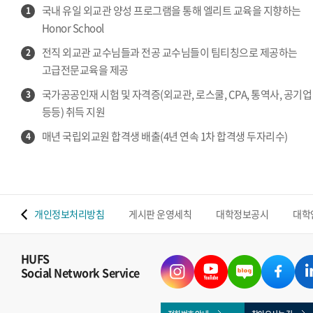
국내 유일 외교관 양성 프로그램을 통해 엘리트 교육을 지향하는
1
Honor School
전직 외교관 교수님들과 전공 교수님들이 팀티칭으로 제공하는
2
고급전문교육을 제공
국가공공인재 시험 및 자격증(외교관, 로스쿨, CPA, 통역사, 공기업
3
등등) 취득 지원
매년 국립외교원 합격생 배출(4년 연속 1차 합격생 두자리수)
4
 맵
개인정보처리방침
게시판 운영세칙
대학정보공시
대학
HUFS
Social Network Service