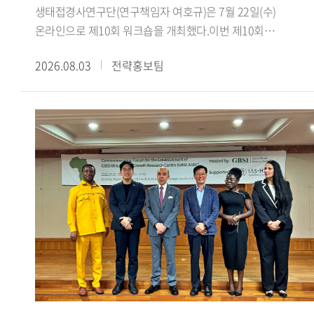
한국에 불리하게 작용하지는 않았으며, 오히려 대만과의
이주민 수용에 미친 영향을 분석했다.이경수 전임연구원은
생태접경사연구단(연구책임자 여호규)은 7월 22일(수)
단교를 다음 정부로 미뤘다면 수교 자체가 장기간 지연되었을
'Anti-Islamic Sentiment in Arabic Media Representations of
온라인으로 제10회 워크숍을 개최했다.이번 제10회
것이라는 견해를 제시했다. 대만에 대한 배려가 부족했다는
South Korea: The Jeju Yemeni Refugees and the Daegu
워크숍에서는 최하늘 선생님(이스탄불 메데니예트대학교
2026.08.03
전략홍보팀
지적에 대해서는, 수교 발표 이전에 사전 통보 절차를 거쳤음을
Mosque Conflict'라는 제목의 발표를 통해 제주 예멘 난민
박사과정)을 초청하여, 서아시아 생태 접경지역과 티무르의
명확히 했다.강연 말미에서 신 원장은 현재 한중 양국은 정치
사안과 대구 이슬람사원 갈등이 아랍어 매체에서 재현되는
제국 건설 이라는 주제로 심도 있는 강연을 진행했다. 강연은
안보 분야에서는 상호 신뢰 부족과 미중 전략 경쟁 심화라는
방식을 분석하고, 기사의 생산 유통 경로에 따라 보도의 내용과
최하늘 선생이 번역한 피터 잭슨의 『칭기스 칸에서
과제를, 경제 분야에서는 최근의 대중 무역역조와 국민감정
프레임이 달라지는 양상을 설명했다.제2세션에서는 Aichi
티무르까지: 몽골 제국의 위기와 부흥』을 바탕으로,
악화라는 새로운 도전에 직면해 있다고 진단했다. 그는 앞으로
Gakuin University의 타카오 켄이치로(Takao Kenichiro)
서아시아의 생태환경과 교역망이 티무르 제국의 형성에 어떠한
한중관계가 '화이부동(和而不同)'의 자세로 할 말은 하되
교수가 'Global and Local Aspects of Islamophobia:
토대를 제공했는지를 살펴보는 방식으로 진행됐다.강연에서는
협력할 부분은 협력하는 방향으로 나아가야 하며, 한미동맹을
Comparison among the West, South Korea and
먼저 농경과 유목이 병존하는 목농복합구역 의 역사적
중시하는 동시에 중국과의 관계도 소홀히 해서는 안 된다고
Japan'이라는 제목의 발표에서 테러나 치안 문제와 직접
중요성을 살펴보고, 아무다리야강 유역의 트란스옥시아나와
강조하며 강연을 마쳤다.국제지역연구센터
연결되지 않은 채 형성되는 '테러 없는 이슬람혐오
호라산에서 차가타이 울루스의 유목 엘리트와 정주민 사회가
HK+국가전략사업단은 '초국적 협력과 소통의 모색: 통일 환경
(Islamophobia)' 현상에 대해 일본과 한국의 사례를 비교했다.
밀접하게 연결되어 있었음을 설명했다. 이어 14세기 중반
조성을 위한 북방 문화 접점 확인과 문화 허브의 구축'을
김은지 책임연구원은 'Representing Second-Generation
차아다이 울루스의 분열 이후 티무르가 차가타이계 정치
아젠다로 다양한 연구를 수행하고 있다. 사업단은 북방지역을
Arab Immigrants and Conditional Citizenship: A Study of
질서와 칭기스 왕조의 권위를 활용해 세력을 확대하고, 훌레구
둘러싼 국제정세와 문화 외교 안보를 아우르는 학제적 연구를
Multicultural Discourse in Korean Television Programs'라는
울루스의 옛 영역까지 포괄하는 대차가타이 울루스 를
지속적으로 추진하는 한편, 매월 국내외 전문가를 초청한
제목의 발표를 통해 한국 방송에서 아랍계 이주민 2세대의
지향하며 제국 건설의 정당성을 마련한 과정을 검토했다. 또한