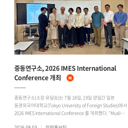
1979년 미중 수교에 이어 1980년대 말에는 소련 동구권의
붕괴로 냉전체제가 급속히 와해되었다고 설명했다. 그는 이
시기 자유주의 확산과 세계화가 맞물리면서 중국이 서방의
'화평연변(和平演變)'을 경계하는 한편, 1989년 천안문 사태로
인한 국제사회의 대중 제재 국면 속에서도 한중 양국은
실질적인 관계 개선을 모색해 왔다고 밝혔다.이어 중국이
1978년 11기 3중전회를 계기로 계급투쟁 노선에서 경제건설
노선으로 전환하고 4개 현대화를 추진하는 과정에서 한중관계
개선의 필요성을 인식하기 시작했으며, 한국 역시 홍콩을 통한
중동연구소, 2026 IMES International
간접무역과 1983년 중국 민항기 불시착 사건, 1985년 어뢰정
Conference 개최
반환 교섭 등에서 보인 우호적 태도로 중국 지도부의 신뢰를
얻었다고 소개했다. 특히 1988년 노태우 대통령의 7 7 선언을
북방외교의 실질적 출발점으로 규정하고, 서울올림픽과 베이징
중동연구소(소장 유달승)는 7월 18일, 19일 양일간 일본
아시안게임을 계기로 한 스포츠 교류가 양국간 신뢰 축적에
동경외국어대학교(Tokyo University of Foreign Studies)에서
기여했다고 강조했다. 이후 1990년 한소수교와 1991년 남북한
2026 IMES International Conference 를 개최했다. "Muslims
유엔 동시가입은 중국이 한중관계 개선의 명분을 마련하는
in East Asia and the Diaspora: Coexistence in Multicultural
2026.08.03
전략홍보팀