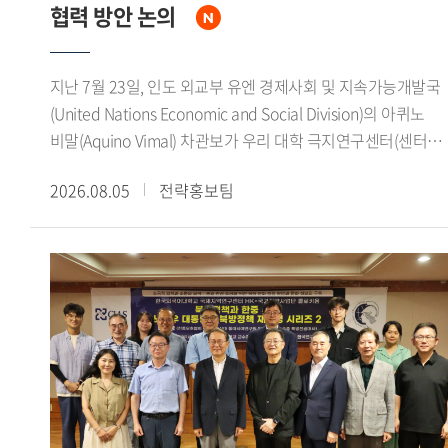
상상 의 형벌로 전환되었으며, 중형인 동시에 사형을 감면하는
협력 방안 논의
황제의 은혜라는 이중적 성격을 지녔음을 강조했다.이번
콜로키움은 돈황문서를 통해 당대 법률의 규정과 형벌 집행의
지난 7월 23일, 인도 외교부 유엔 경제사회 및 지속가능개발국
실상을 함께 검토하고, 한 당 사이에 진행된 형벌제도의
(United Nations Economic and Social Division)의 아퀴노
장기적인 변화를 이해하는 뜻깊은 자리였다. 특히 유배가
비말(Aquino Vimal) 차관보가 우리 대학 극지연구센터(센터장
단순한 형벌에 그치지 않고 국가권력에 의한 인구 이동과 변경
김봉철)를 방문해 연구진과 면담을 갖고 양국 대학 간 극지 연
지역의 운영, 새로운 지역사회로의 편입과 밀접하게 연결되어
2026.08.05
전략홍보팀
협력 확대 방안을 논의했다.이번 면담에서 아퀴노 비말
있었음을 확인함으로써 생태접경의 관점에서 당대의 국가와
차관보는 인도 정부가 최근 대학과 연구기관을 중심으로 극지
공간, 인간의 관계를 새롭게 생각해 보는 기회가 됐다.
연구를 적극 장려하고 있다며, 우리 대학 극지연구센터와의
연구 협력 필요성을 강조했다. 또한 인도 극지 연구 분야의 주요
대학 및 연구기관과 우리 대학 극지연구센터를 연결해 양국
대학 간 지속적인 연구 협력 기반을 마련하고 싶다는 뜻을
밝혔다.이어 인도 정부는 기후변화가 농업에 미치는 영향, 극지
빙하 융해에 따른 해수면 상승, 기후변화 취약지역 주민들의
생활환경 변화 등 글로벌 기후위기에 대응하기 위한 연구를
국가 정책의 주요 과제로 추진하고 있다고 설명하며, 관련