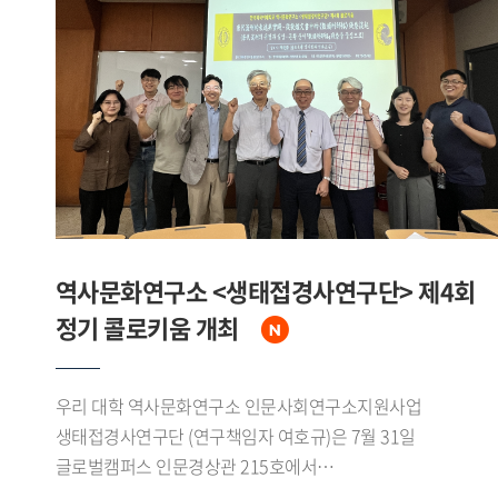
답사하며 삼림에서 수계, 초원으로 이어지는 자연환경의
변화를 확인했다.이번 조사를 통해 연구진은 에벤키
어룬춘족의 수렵 어로 목축 문화와 대흥안령 생태환경에 관한
자료를 폭넓게 수집했다. 특히 중 러 접경지대인 어얼구나강
유역과 만주리 일대에서 확인된 문화 요소들은 현지
소수민족의 문화와도 맞물리며 지역적 특색을 이루고 있었다.
수집된 성과는 향후 연구와 교육에 활용될 예정이다.
역사문화연구소 <생태접경사연구단> 제4회
정기 콜로키움 개최
우리 대학 역사문화연구소 인문사회연구소지원사업
생태접경사연구단 (연구책임자 여호규)은 7월 31일
글로벌캠퍼스 인문경상관 215호에서
「唐代流刑的表述與實踐―從敦煌文書中的