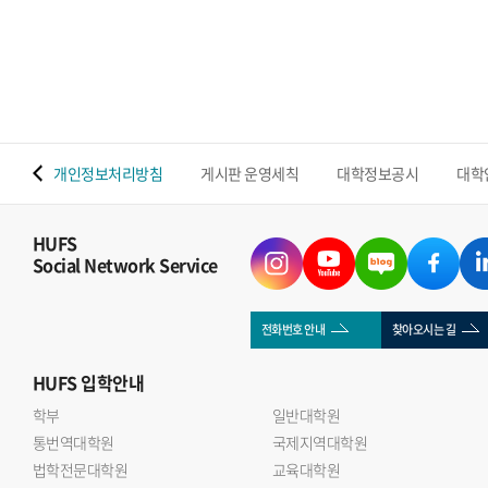
밝혔다. 이번 연구는 조성운 교수와 Shenawar Ali Khan
박사후연구원을 중심으로 울산대학교 연구팀과 협업해
수행됐으며, 우리 대학 반도체전자공학부의 첨단 반도체 소재
소자 및 지능형 센서 분야 연구역량을 보여주는 성과다.기존
MXene 센서는 나노시트가 다시 겹쳐지는 재적층 현상으로
수분 이동 통로와 반응 면적이 감소하는 한계가 있었다.
 맵
개인정보처리방침
게시판 운영세칙
대학정보공시
대학
연구진은 실리카 나노입자를 MXene 층 사이에 삽입한 계층적
다공성 SNP@MXene 구조를 개발해 재적층을 억제하고 수분
이동성과 센서의 감도 안정성을 높였다.개발된 센서는 3~88%
HUFS
Social Network Service
의 상대습도 범위를 감지했으며, 응답과 회복 모두 1초 이내에
이뤄졌다. 기존 MXene 센서보다 감도가 약 4배 향상됐고,
25일간 안정적인 성능을 유지했다. 또한 2,250회의 반복 굽힘
전화번호 안내
찾아오시는 길
이후에도 초기 성능의 약 95% 이상을 유지했다.연구진은
HUFS
입학안내
센서를 상용 기저귀와 Wi-Fi 통신 모듈에 연계해 젖음 정도와
반복적인 수분 유입을 실시간으로 감지했다. 이를 통해
학부
일반대학원
통번역대학원
영유아와 노약자, 거동이 불편한 환자의 배뇨 상태를 원격
국제지역대학원
법학전문대학원
교육대학원
모니터링할 가능성을 제시했다.조성운 교수는 이번 연구는