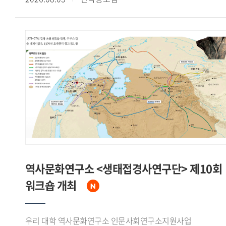
계기가 되었다고 주장했다.신 원장은 한국이 한반도 평화
Societies"라는 주제로 열린 이번 학술대회는 동아시아의
안정을 위한 중국의 협조, 거대한 잠재시장으로서의 중국 경제,
무슬림 이주 문제를 연구하는 한국과 일본 학자들의 학술
그리고 국제무대에서의 위상 제고라는 세 가지 측면에서
교류를 위해 마련됐다.7월 18일 학술대회 제1세션에서는
수교의 필요성을 인식하고 있었음을 강조하면서, 중국 역시
김정아 전임연구원이 'The Reception and Transformation of
덩샤오핑의 언급을 인용하며 한국과의 경제협력 확대와 대만에
Arabic Literature in Korea: A Study of 'The Jackal and the
대한 외교적 고립 효과를 함께 기대하고 있었다고 분석했다.
Sea' in Oh Soo-yeon's The Golden Roof in Relation to
수교 협상에 앞서 한국 정부는 중국과 수교한 다른 나라들의
Kalīla wa Dimna'라는 제목의 발표를 통해 아랍 고전
선례를 분석하고 중국 인사들의 발언을 정리하는 등 치밀한
『칼릴라와 딤나』가 오수연의 『황금지붕』 중 「재칼과
사전 준비를 거쳤다고 밝혔다. 1992년 8월 24일 베이징 조어대
바다의 장」에서 수용 재구성되는 양상을 분석하고, 아랍
국빈관에서 이상옥 외무장관과 첸치천 외교부장이
고전문학과 한국 현대문학이 교차하며 새로운 의미를 형성하는
수교공동성명과 양해각서에 서명함으로써 한중수교가 공식
'제3의 공간'을 제시했다.Ishinomaki Senshu University의
발표되었다고 정리했다.신 원장은 한중수교가 노태우 대통령
니시카와 케이(Nishikawa Kei) 교수는 'The Acceptance of
북방정책의 핵심 성과였다고 평가하면서, 중국이 북한 일변도
Migrant Workers and the Politicization of Burial Grounds: A
역사문화연구소 <생태접경사연구단> 제10회
정책에서 벗어나 한반도의 평화적 통일을 명시적으로 지지하는
Case Study of Miyagi Prefecture, Japan'이라는 제목의
워크숍 개최
계기가 되었고, 수교 이후 양국간 경제교류와 국민간 교류가
발표에서 미야기(Miyagi)현 이시노마키시의 인도네시아
비약적으로 확대되었다고 밝혔다. 아울러 협상이 대체로
무슬림 이주노동자 수용 배경과 2024~2025년 무슬림 매장
중국이 원하는 시간표에 따라 진행된 것은 사실이나 이것이
묘지 논란이 온라인 정치 담론으로 확산되며 지역사회의
우리 대학 역사문화연구소 인문사회연구소지원사업