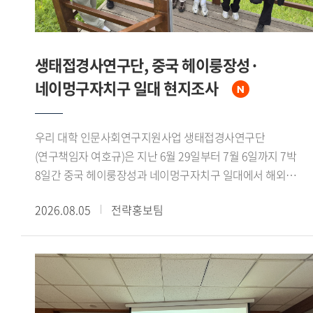
생태접경사연구단, 중국 헤이룽장성·
네이멍구자치구 일대 현지조사
우리 대학 인문사회연구지원사업 생태접경사연구단
(연구책임자 여호규)은 지난 6월 29일부터 7월 6일까지 7박
8일간 중국 헤이룽장성과 네이멍구자치구 일대에서 해외
현지조사를 실시했다. 연구책임자를 비롯한 연구진 7인이
2026.08.05
전략홍보팀
참여했으며, 대흥안령 북서부의 생태환경과 북방유목민족의
역사문화를 조사 주제로 삼았다.조사단은 하얼빈과 치치하얼을
거쳐 어룬춘자치기 건허 어얼구나 만주리 하이라얼 자란툰으로
이어지는 노정을 밟았다. 가샨동 선비석실과 어원커족
순록문화 박물관, 후룬베이얼 역사박물관 등을 참관하는 한편,
넌강과 어얼구나강 유역, 어얼구나 습지, 후룬호를 직접