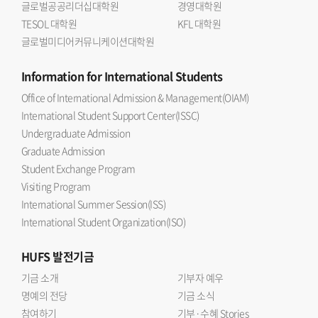
글로벌공공리더십대학원
경영대학원
MXene의 재적층 문제를 해결하면서 높은 감도와 빠른
TESOL 대학원
KFL 대학원
응답성을 동시에 구현했다는 데 의미가 있다 며 한국외대
글로벌미디어커뮤니케이션대학원
반도체전자공학부의 반도체 소재 소자 및 지능형 센서 분야
연구 경쟁력을 높이는 계기가 되길 기대한다 고 말했다.연구
Information
for International Students
결과는 응집물질물리학 분야 JCR 상위 10% 이내
Office of International Admission & Management(OIAM)
국제저명학술지인 『Small』(Impact factor 11.8)에 2026년
International Student Support Center(ISSC)
7월 10일에 온라인 게재됐다. 논문 제목은 Hierarchically
Undergraduate Admission
Porous SNP@MXene Hybrid Architectures for Ultra-
Graduate Admission
Responsive Moisture Sensing and Wireless Smart-
Student Exchange Program
Wearable Hydration Diagnostics 이다.
Visiting Program
International Summer Session(ISS)
International Student Organization(ISO)
HUFS
발전기금
기금 소개
기부자 예우
명예의 전당
기금 소식
참여하기
기부·수혜 Stories