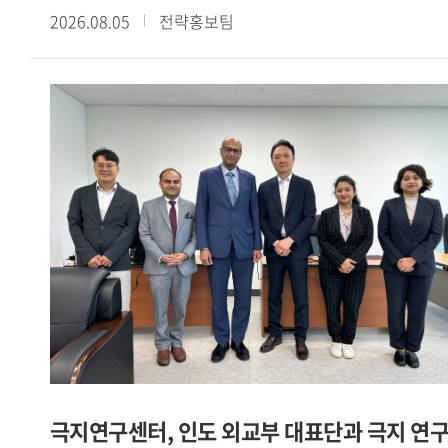
2026.08.05
전략홍보팀
《散頒刑部格》殘卷談起」라는 주제로 제4회 정기
콜로키움을 개최했다. 이번 콜로키움은 현장 강연과 Webex를
통한 온라인 강연을 병행하는 방식으로 진행됐다.이번
콜로키움에서는 중국 법제사와 당대 형벌제도를 연구해 온
陳俊强 臺北大學 역사학과 석좌교수를 초청하여 唐代 流刑의
규정과 실상―돈황 문서 『散頒刑部格』 殘卷을 중심으로
라는 주제로 심도 있는 강연을 진행했다.강연에서는 돈황에서
발견된 『散頒刑部格』 잔권과 『唐律疏議』 등을 바탕으로
당대 유형(流刑)의 법적 규정과 실제 운영 양상을 살펴봤다.
먼저 육형(肉刑) 중심의 고대 형벌체계가 도형(徒刑)과 유형
중심으로 변화하고, 북위 후기에 정식 형벌로 성립한 유형이 수
당대에 오형체계의 하나로 정비되는 과정을 설명했다. 또한
유배 거리와 노역, 현지 호적 편입, 가족의 동행을 비롯하여
사면과 형벌의 가중 등 다양한 운영 방식을 검토했다. 이를 통해
유형이 육체에 흔적을 남기는 전시 의 형벌에서 고향과
극지연구센터, 인도 외교부 대표단과 극지 연
공동체로부터의 분리와 낯선 유배지에 대한 두려움에 기초한