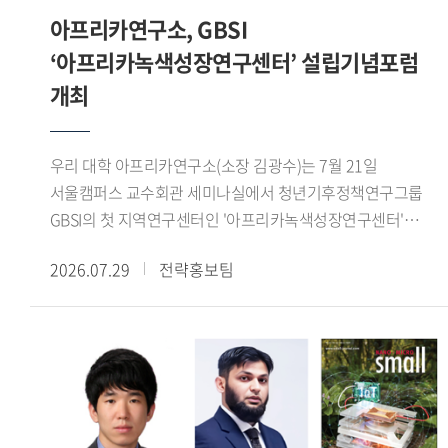
콜로키움을 개최하여 연구 성과를 공유하고 정책적 함의를
정체성과 소속 문제가 재현되는 방식을 분석하고, 이를 한국
아프리카연구소, GBSI
교역로의 재편으로 아제르바이잔이 새로운 정치 경제 중심지로
논의하는 학술 교류의 장을 이어가고 있다. (문의:
사회의 국민 정체성과 다문화주의, 시민권의 경계와 연결하여
성장하자, 티무르가 이곳에 장기간 주둔하면서 계절 이동과
‘아프리카녹색성장연구센터’ 설립기념포럼
HK+국가전략사업단 02-2173-3417)
논의했다.Momoyama Gakuin University의 코이케 마코토
도시 지배를 결합하고 교역망 정비와 수로 건설을 추진한
개최
(Koike Makoto) 교수는 'Faith Across Borders: The
사실을 살펴보았다. 이를 통해 티무르의 서방 진출은 단순한
Transnational Expansion of Nahdlatul Ulama Networks in
군사 정복이 아니라 유목 생활권과 도시, 농업 생산지, 장거리
East Asia'라는 제목의 발표에서 일본, 한국 대만에 형성
교역로를 연결하는 정치적 네트워크의 구축 과정이었음을
우리 대학 아프리카연구소(소장 김광수)는 7월 21일
인도네시아 무슬림 공동체와 나흐다툴 울라마(Nahdatul
확인할 수 있었다.이번 워크숍은 티무르 제국의 성립을
서울캠퍼스 교수회관 세미나실에서 청년기후정책연구그룹
Ulama, 인도네시아에 기반을 둔 세계 최대 규모의 이슬람 단체
정복전쟁이나 개인의 군사적 역량만으로 설명하지 않고,
GBSI의 첫 지역연구센터인 '아프리카녹색성장연구센터'
산하 모스크의 역할을 분석하였다. 특히 해당 모스크 내에서
농경과 유목이 교차하는 생태접경 지역의 구조와 교역망의
출범을 기념하는 설립기념포럼을 개최했다.이번 포럼은 한-
이루어지는 숄라왓(Sholawat) 모임에 주목하여, 이러한 종교
2026.07.29
전략홍보팀
재편이라는 관점에서 새롭게 조망한 자리였다. 또한
아프리카 기후변화 대응 협력 방안을 모색하고 청년 세대의
모임이 인도네시아 무슬림들 간 어떻게 초국적 네트워크를
동아시아를 중심으로 논의해 온 농목접경의 역사적 기능을
역할을 논의하기 위해 마련됐으며, 주한 외교사절을 비롯한
강화하고 집단적 소속감을 형성하는지를 고찰했다.7월 19일
서아시아 사례와 비교함으로써, 생태환경과 접경 네트워크가
국내외 기후변화 및 아프리카 연구 전문가, 청년 연구자들이
라운드테이블에서는 강원구 학술연구교수가 사회를 맡아
제국의 형성과 운영에 미친 영향을 폭넓게 이해하는 뜻깊은
참석해 다양한 의견을 나눴다.행사는 최영빈 GBSI 대표
동아시아 무슬림의 이주와 정착, 정체성 및 사회적 수용에 관해
시간이 되었다.
(아프리카녹색성장연구센터장)의 개회사와 김광수
의견을 나눴으며, 향후 공동연구와 지속적인 학술 협력의
아프리카연구소장의 환영사로 시작됐다. 이어
가능성을 모색했다. 해당 행사는 중동연구소 인문사회연구소
주한아프리카외교단장인 샤픽 라사디(Chafik RACHADI)