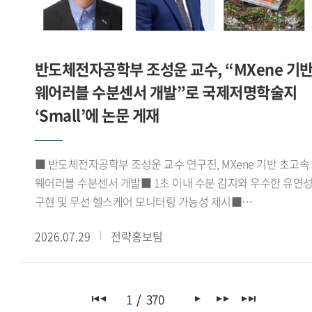
지원사업 내용의 소개로 마무리됐다.이번 학술대회는 한일
주한모로코대사의 축사를 비롯해 아비르 파이살(Abeer Faisal)
양국의 중동 연구자들이 동아시아의 무슬림 이주민이라는 공통
주한이집트대사관 2등서기관, 조지 해리슨(George Harrison)
주제를 중심으로 기존 성과를 공유하고 향후 협력의 기반을
주한가나대사관 대사대리 등 주요 주한 외교사절들이 참석해
다졌다는 점에서 의의가 있다.
반도체전자공학부 조성운 교수, “MXene 기
연구센터의 출범을 축하하고 향후 활동에 대한 기대를 전했다.
포럼에서는 정지원 GBSI 센터 코디네이터가 'GBSI
웨어러블 수분센서 개발”로 국제저명학술지
아프리카녹색성장연구센터 VISION 2030'을 주제로 센터의
‘Small’에 논문 게재
중장기 연구 비전과 추진 방향을 발표했다. 이어 노지현
아프리카연구소 HK연구교수, 김규연 이화여자대학교
기후변화예측연구센터 박사후연구원, 에마누엘라 도린 코피
■ 반도체전자공학부 조성운 교수 연구진, MXene 기반 초고속
(Emmanuella Doreen Kwofie) 녹색기후기금(GCF) 프로그램
웨어러블 수분센서 개발■ 1초 이내 수분 감지와 우수한 유연
오피서(Programme Officer)가 발표와 토론에 참여해 한-
구현 및 무선 헬스케어 모니터링 가능성 제시■
아프리카 기후변화 협력과 지속가능한 발전, 청년 세대의 역할
응집물질물리학 분야 JCR 상위 10% 이내 국제저명학술지
등에 대해 심도 있는 논의를 이어갔다.이번 포럼은
2026.07.29
전략홍보팀
『Small』(Impact factor 11.8) 게재우리 대학
아프리카녹색성장연구센터의 출범을 계기로 기후변화 대응과
반도체전자공학부 조성운 교수 연구진이 실리카 나노입자와
지속가능한 발전을 위한 한-아프리카 협력 기반을 강화하고,
맥신(MXene)을 결합한 고성능 웨어러블 수분센서를 개발하고,
관련 분야의 학술 교류와 공동 연구를 확대하는 계기가 됐다.
이를 무선 헬스케어 모니터링 시스템에 성공적으로 적용했다고
1
370