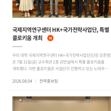
분야에서 국제 공동연구의 중요성을 강조했다.이날 면담에는
인도 측에서 아퀴노 비말 차관보를 비롯해 인도지구과학부
선임연구관 아파르나 슈클라(Aparna Shukla) 박사, 나만
우파드야야(Naman Upadhyaya) 주한인도대사관 일등서기관,
국제지역연구센터 HK+국가전략사업단, 특별
가하나 나브야 제임스(Gahana Navya James) 인도 외교부
콜로키움 개최
유엔 경제 사회 및 지속가능개발국 사무관이 참석했다.우리
대학에서는 정혁 극지연구센터 책임연구원과 신승우
극지연구센터 선임연구원이 참석했다. 정혁 책임연구원은
우리 대학 국제지역연구센터 HK+국가전략사업단(단장 강준영
"극지연구센터는 인도 정부의 극지 연구 확대와 장려 필요성에
은 7월 31일(금) 교수회관 2층 강연실에서 특별 콜로키움을
관한 의견을 존중하며, 양국 대학 및 연구기관 간 네트워크
개최했다. 이번 콜로키움은 사업단이 진행하고 있는 노태우
구축과 공동연구 활성화를 위한 협력 거점 역할을 수행할 수
대통령과 북방정책 재조명 시리즈 2회차에 해당하며, 전 주중국
있도록 최선을 다하겠다"고 밝혔다.
2026.08.04
전략홍보팀
특명전권대사를 역임했던 신정승 동서대학교
동아시아연구원장이 연사로 초청되어 노태우 대통령의
북방정책과 1992년 한중수교 과정의 역사적 의미를
재조명했다.신 원장은 먼저 1970년대 이후 중국과 서방세계의
관계 개선 흐름을 짚었다. 1972년 닉슨 미 대통령의 방중과