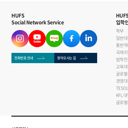
HUFS
HUF
Social Network Service
입학
학부
일반대
통번역
국제지
전화번호 안내
찾아오시는 길
법학전
교육대
글로벌
경영대
TESO
KFL 
글로벌