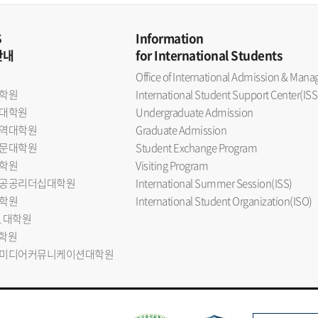
S
Information
안내
for International Students
Office of International Admission & Ma
학원
International Student Support Center(ISS
대학원
Undergraduate Admission
역대학원
Graduate Admission
문대학원
Student Exchange Program
학원
Visiting Program
공공리더십대학원
International Summer Session(ISS)
학원
International Student Organization(ISO)
L 대학원
대학원
미디어커뮤니케이션대학원