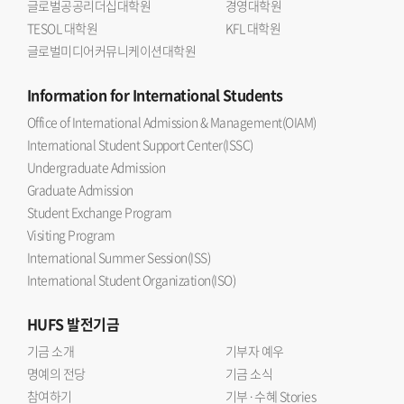
글로벌공공리더십대학원
경영대학원
TESOL 대학원
KFL 대학원
글로벌미디어커뮤니케이션대학원
Information
for International Students
Office of International Admission & Management(OIAM)
International Student Support Center(ISSC)
Undergraduate Admission
Graduate Admission
Student Exchange Program
Visiting Program
International Summer Session(ISS)
International Student Organization(ISO)
HUFS
발전기금
기금 소개
기부자 예우
명예의 전당
기금 소식
참여하기
기부·수혜 Stories